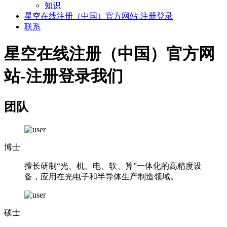
知识
星空在线注册（中国）官方网站-注册登录
联系
星空在线注册（中国）官方网
站-注册登录我们
团队
博士
擅长研制“光、机、电、软、算”一体化的高精度设
备，应用在光电子和半导体生产制造领域。
硕士