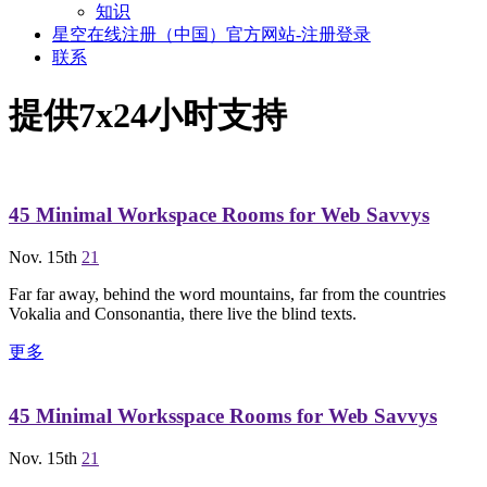
知识
星空在线注册（中国）官方网站-注册登录
联系
提供7x24小时支持
45 Minimal Workspace Rooms for Web Savvys
Nov. 15th
21
Far far away, behind the word mountains, far from the countries
Vokalia and Consonantia, there live the blind texts.
更多
45 Minimal Worksspace Rooms for Web Savvys
Nov. 15th
21